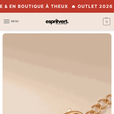
UE À THEUX
🔥 OUTLET 2026 · JUSQU'À -70
MENU
0