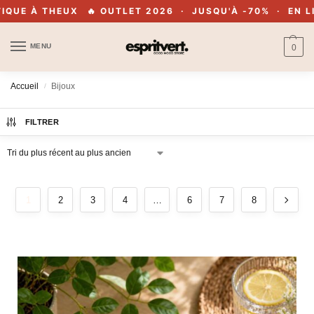
OUTLET 2026 · JUSQU'À -70% · EN LIGNE & EN BOUTIQUE
MENU
0
Accueil
Bijoux
/
FILTRER
1
2
3
4
…
6
7
8