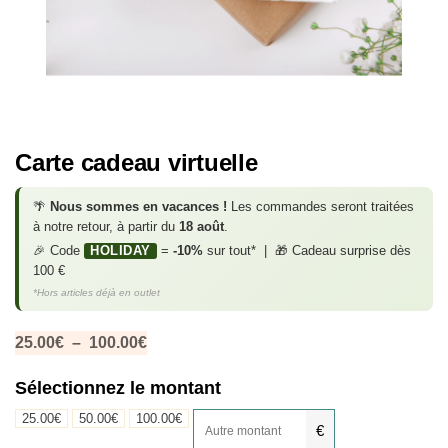
Carte cadeau virtuelle
🌴
Nous sommes en vacances !
Les commandes seront traitées
à notre retour, à partir du
18 août
.
🎉 Code
HOLIDAY
=
-10%
sur tout* | 🎁 Cadeau surprise dès
100 €
*Hors articles déjà en outlet
25.00
€
–
100.00
€
Sélectionnez le montant
25.00
€
50.00
€
100.00
€
€