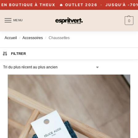
🔥 OUTLET 2026 · JUSQU'À -70% · EN LIGNE & EN BOU
MENU
0
Accueil
Accessoires
Chaussettes
/
/
FILTRER