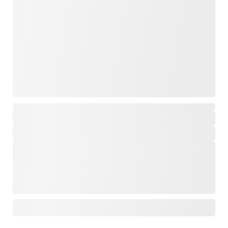
,
,
,
,