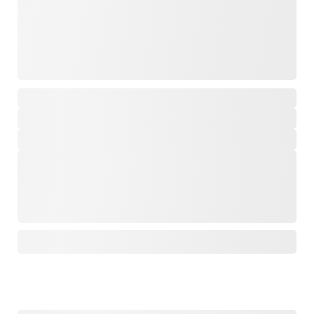
,
,
,
,