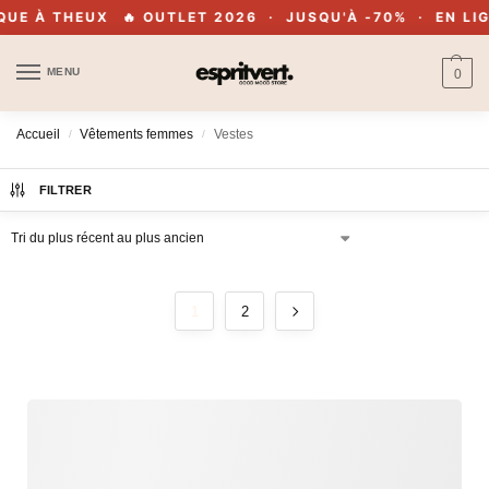
UX
🔥 OUTLET 2026 · JUSQU'À -70% · EN LIGNE & EN B
MENU
0
Accueil
Vêtements femmes
Vestes
/
/
FILTRER
1
2