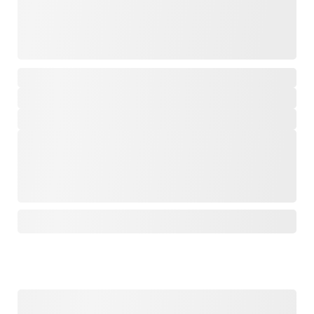
,
,
,