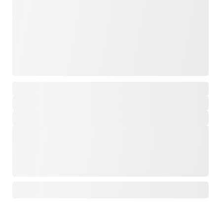
,
,
,
,