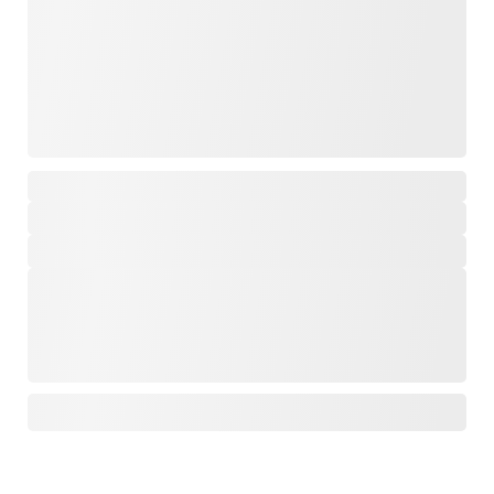
,
,
,
,