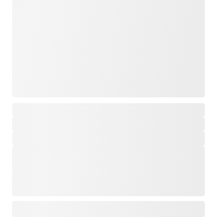
,
,
,
,