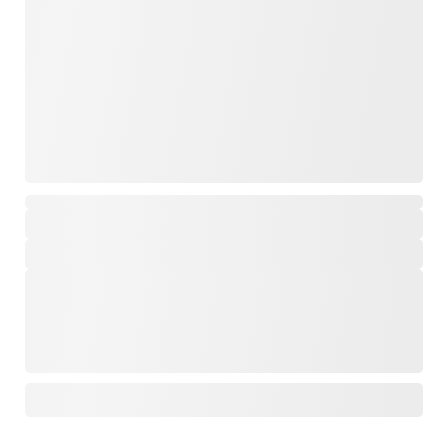
,
,
,