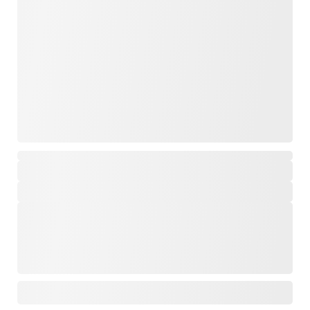
,
,
,