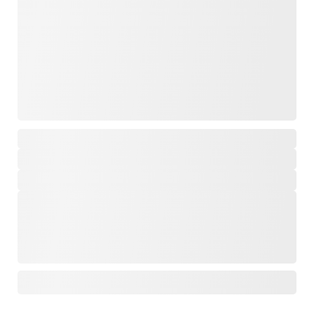
,
,
,