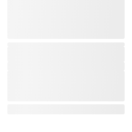
,
,
,