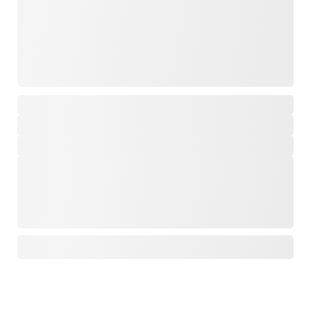
,
,
,
,