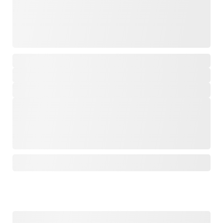
,
,
,
,