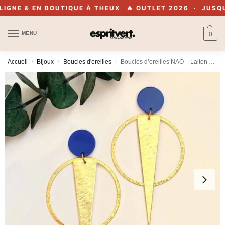
GNE & EN BOUTIQUE À THEUX
🔥 OUTLET 2026 · JUSQU'À
MENU
0
Accueil
Bijoux
Boucles d'oreilles
Boucles d’oreilles NAO – Laiton et acétate – BOAC 748
/
/
/