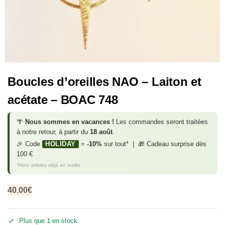
Boucles d’oreilles NAO – Laiton et
acétate – BOAC 748
🌴
Nous sommes en vacances !
Les commandes seront traitées
à notre retour, à partir du
18 août
.
🎉 Code
HOLIDAY
=
-10%
sur tout* | 🎁 Cadeau surprise dès
100 €
*Hors articles déjà en outlet
40.00
€
Plus que 1 en stock