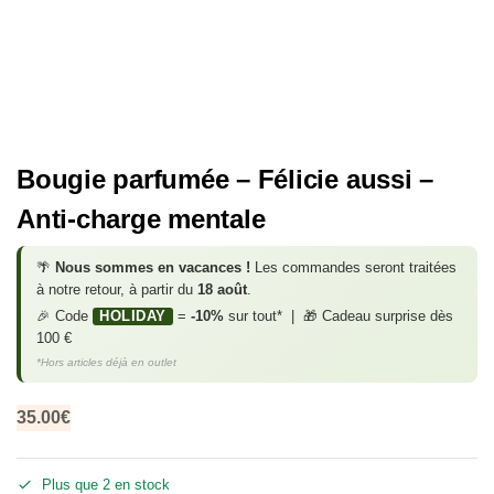
Bougie parfumée – Félicie aussi –
Anti-charge mentale
🌴
Nous sommes en vacances !
Les commandes seront traitées
à notre retour, à partir du
18 août
.
🎉 Code
HOLIDAY
=
-10%
sur tout* | 🎁 Cadeau surprise dès
100 €
*Hors articles déjà en outlet
35.00
€
Plus que 2 en stock