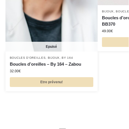
BIJOUX
,
BOUCLE
Boucles d’ore
BB370
49.00
€
Epuisé
BOUCLES D'OREILLES
,
BIJOUX
,
BY 164
Boucles d’oreilles – By 164 – Zabou
32.00
€
Etre prévenu!