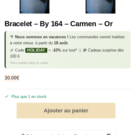
Bracelet – By 164 – Carmen – Or
🌴
Nous sommes en vacances !
Les commandes seront traitées
à notre retour, à partir du
18 août
.
🎉 Code
HOLIDAY
=
-10%
sur tout* | 🎁 Cadeau surprise dès
100 €
*Hors articles déjà en outlet
30.00
€
Plus que 1 en stock
Ajouter au panier