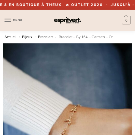
 EN BOUTIQUE À THEUX
🔥 OUTLET 2026 · JUSQU'À -70%
MENU
0
Accueil
Bijoux
Bracelets
Bracelet – By 164 – Carmen – Or
/
/
/