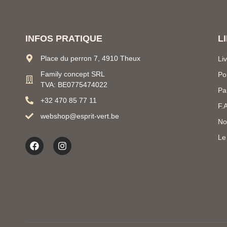
INFOS PRATIQUE
L
Place du perron 7, 4910 Theux
Li
Family concept SRL
Po
TVA: BE0775474022
Pa
+32 470 85 77 11
F.
webshop@esprit-vert.be
No
Le