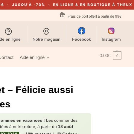
QU'À -70% · EN LIGNE & EN BOUTIQUE À THEUX
🔥 OUTL
Frais de port offert à partir de 99€
de en ligne
Notre magasin
Facebook
Instagram
0.00
€
0
Contact
Aide en ligne
t – Félicie aussi
tes
sommes en vacances !
Les commandes
itées à notre retour, à partir du
18 août
.