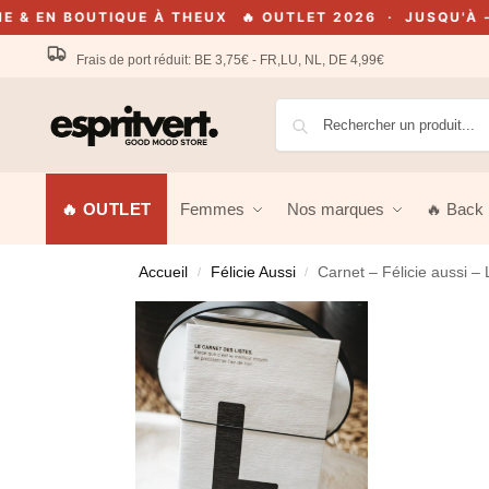
BOUTIQUE À THEUX
🔥 OUTLET 2026 · JUSQU'À -70% · E
Frais de port réduit: BE 3,75€ - FR,LU, NL, DE 4,99€
🔥 OUTLET
Femmes
Nos marques
🔥 Back 
Accueil
Félicie Aussi
Carnet – Félicie aussi – 
/
/