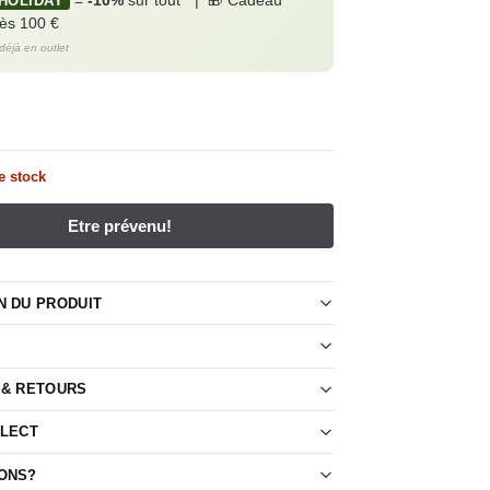
=
-10%
sur tout* | 🎁 Cadeau
HOLIDAY
dès 100 €
 déjà en outlet
e stock
N DU PRODUIT
 & RETOURS
LLECT
ONS?