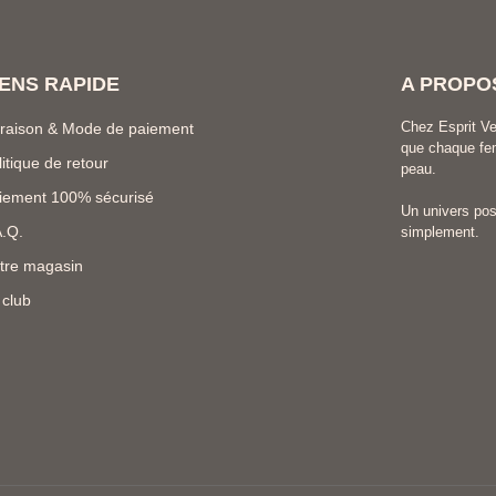
IENS RAPIDE
A PROPO
Chez Esprit Ve
vraison & Mode de paiement
que chaque fem
litique de retour
peau.
iement 100% sécurisé
Un univers posi
A.Q.
simplement.
tre magasin
 club