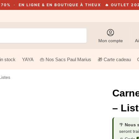
N LIGNE & EN BOUTIQUE À THEUX
🔥 OUTLET 2026 · JUS
Recherche
Mon compte
Ai
in stock
YAYA
👜 Nos Sacs Paul Marius
🎁 Carte cadeau
Listes
Carne
– Lis
🌴
Nous 
seront tra