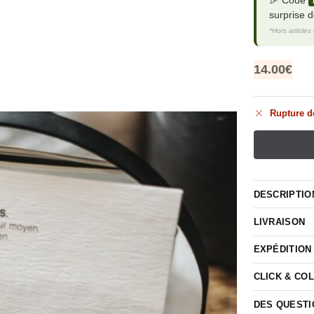
🎉 Code
surprise 
*Hors articles
14.00
€
Rupture d
DESCRIPTIO
LIVRAISON
EXPÉDITION
CLICK & CO
DES QUESTI