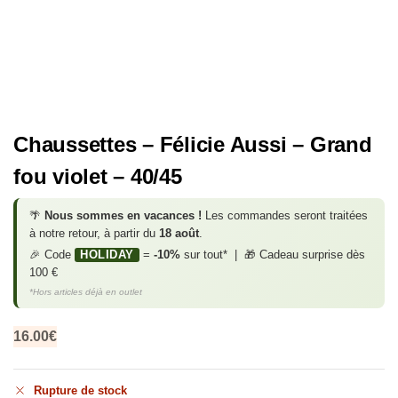
Chaussettes – Félicie Aussi – Grand
fou violet – 40/45
🌴
Nous sommes en vacances !
Les commandes seront traitées
à notre retour, à partir du
18 août
.
🎉 Code
HOLIDAY
=
-10%
sur tout* | 🎁 Cadeau surprise dès
100 €
*Hors articles déjà en outlet
16.00
€
Rupture de stock