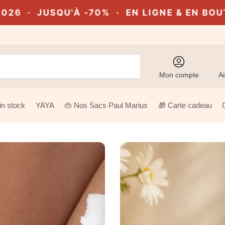
EN LIGNE & EN BOUTIQUE À THEUX
🔥 OUTL
Recherche
Mon compte
Ai
in stock
YAYA
👜 Nos Sacs Paul Marius
🎁 Carte cadeau