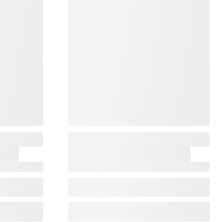
,
,
,
,