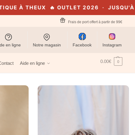
ET 2026 · JUSQU'À -70% · EN LIGNE & EN 
Frais de port offert à partir de 99€
de en ligne
Notre magasin
Facebook
Instagram
0.00
€
0
Contact
Aide en ligne