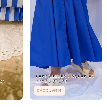
BEST SELLER : ROBES EN
ON
COTON GLACÉ
DÉCOUVRIR