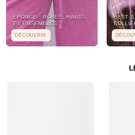
EPONGE : ROBES, HAUTS
BEST S
ET ENSEMBLES
COLLI
DÉCOUVRIR
DÉCOU
L