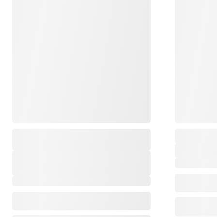
,
,
,
,
,
,
,