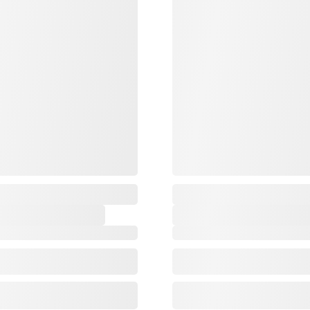
,
,
,
,
,