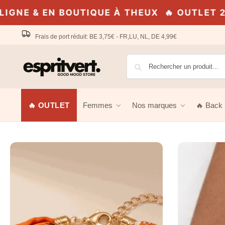
 THEUX
🔥 OUTLET 2026 · JUSQU'À -70% · 
Frais de port réduit: BE 3,75€ - FR,LU, NL, DE 4,99€
🔥 OUTLET
Femmes
Nos marques
🔥 Back 