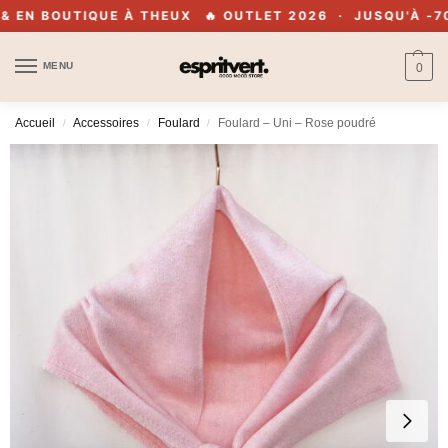
EN BOUTIQUE À THEUX
🔥 OUTLET 2026 · JUSQU'À -70% 
MENU
0
Accueil
Accessoires
Foulard
Foulard – Uni – Rose poudré
/
/
/