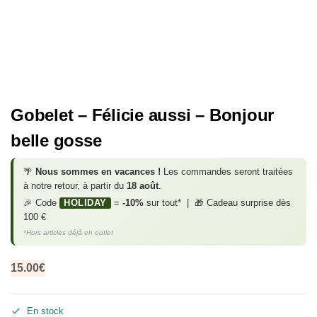
Gobelet – Félicie aussi – Bonjour
belle gosse
🌴
Nous sommes en vacances !
Les commandes seront traitées
à notre retour, à partir du
18 août
.
🎉 Code
HOLIDAY
=
-10%
sur tout* | 🎁 Cadeau surprise dès
100 €
*Hors articles déjà en outlet
15.00
€
En stock