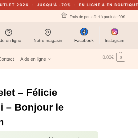
2026 · JUSQU'À -70% · EN LIGNE & EN BOUTIQUE À THEU
Frais de port offert à partir de 99€
de en ligne
Notre magasin
Facebook
Instagram
0.00
€
0
Contact
Aide en ligne
let – Félicie
i – Bonjour le
m