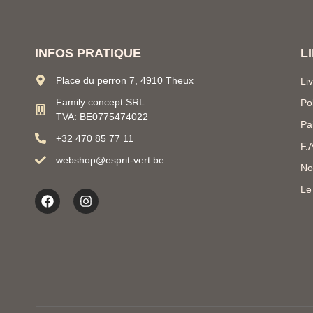
INFOS PRATIQUE
L
Place du perron 7, 4910 Theux
Li
Family concept SRL
Po
TVA: BE0775474022
Pa
+32 470 85 77 11
F.
webshop@esprit-vert.be
No
Le