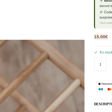
🌴
Nous
seront t
🎉 Cod
surpris
*Hors artic
15.00
€
En stoc
DESCRIPT