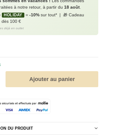
 sommes en vacances !
Les commandes
raitées à notre retour, à partir du
18 août
.
e
=
-10%
sur tout* | 🎁 Cadeau
HOLIDAY
e dès 100 €
les déjà en outlet
k
Ajouter au panier
ION DU PRODUIT