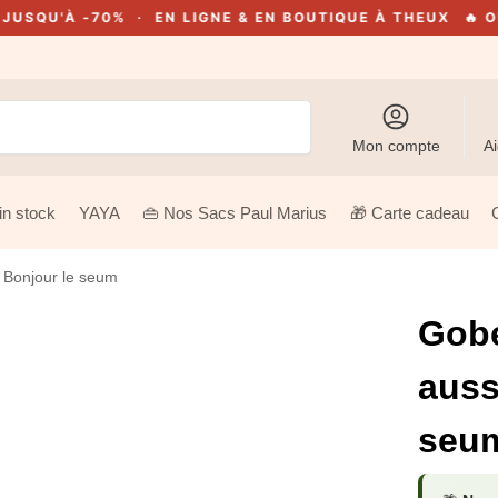
À -70% · EN LIGNE & EN BOUTIQUE À THEUX
🔥 OUTLET 
Recherche
Mon compte
Ai
in stock
YAYA
👜 Nos Sacs Paul Marius
🎁 Carte cadeau
– Bonjour le seum
Gobe
auss
seu