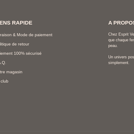
IENS RAPIDE
A PROPO
Chez Esprit Ve
vraison & Mode de paiement
que chaque fem
litique de retour
peau.
iement 100% sécurisé
Un univers posi
A.Q.
simplement.
tre magasin
 club