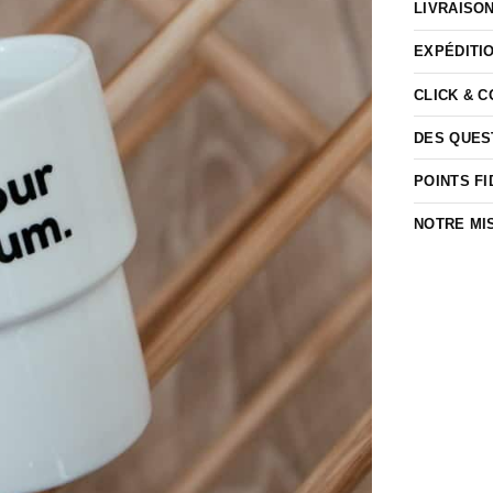
LIVRAISO
EXPÉDITI
CLICK & 
DES QUES
POINTS FI
NOTRE MI