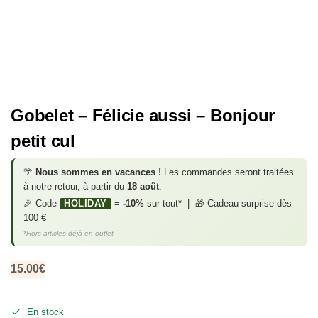
Gobelet – Félicie aussi – Bonjour
petit cul
🌴
Nous sommes en vacances !
Les commandes seront traitées
à notre retour, à partir du
18 août
.
🎉 Code
HOLIDAY
=
-10%
sur tout* | 🎁 Cadeau surprise dès
100 €
*Hors articles déjà en outlet
15.00
€
En stock