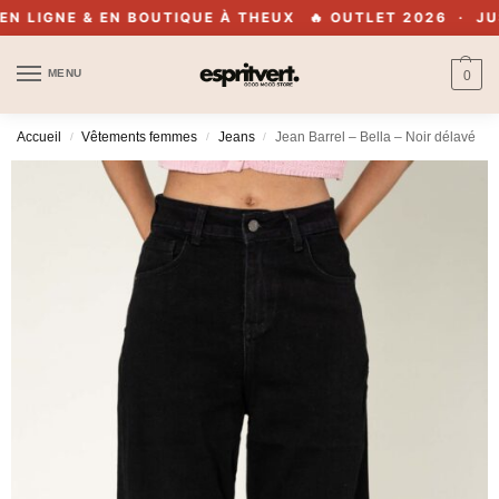
 LIGNE & EN BOUTIQUE À THEUX
🔥 OUTLET 2026 · JUSQ
MENU
0
Accueil
Vêtements femmes
Jeans
Jean Barrel – Bella – Noir délavé
/
/
/