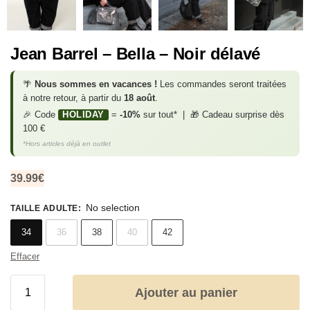
Jean Barrel – Bella – Noir délavé
🌴
Nous sommes en vacances !
Les commandes seront traitées
à notre retour, à partir du
18 août
.
🎉 Code
HOLIDAY
=
-10%
sur tout* | 🎁 Cadeau surprise dès
100 €
*Hors articles déjà en outlet
39.99
€
No selection
TAILLE ADULTE
:
34
36
38
40
42
Effacer
Ajouter au panier