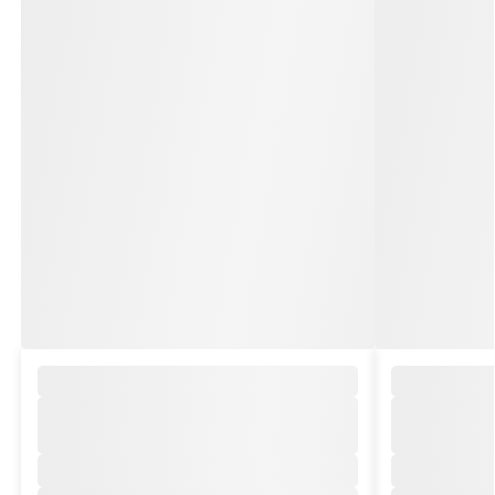
,
,
,
,