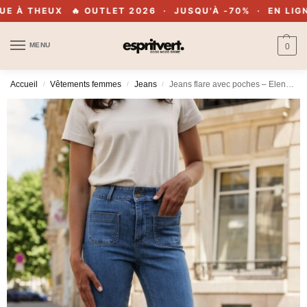
À THEUX
🔥 OUTLET 2026 · JUSQU'À -70% · EN LIGNE 
MENU
0
Accueil
Vêtements femmes
Jeans
Jeans flare avec poches – Elena – Denim
/
/
/