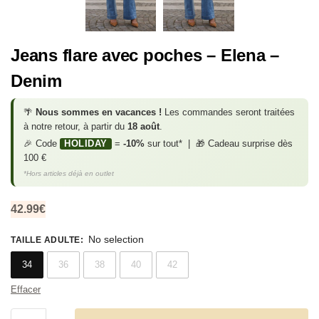
Jeans flare avec poches – Elena –
Denim
🌴
Nous sommes en vacances !
Les commandes seront traitées
à notre retour, à partir du
18 août
.
🎉 Code
HOLIDAY
=
-10%
sur tout* | 🎁 Cadeau surprise dès
100 €
*Hors articles déjà en outlet
42.99
€
No selection
TAILLE ADULTE
:
34
36
38
40
42
Effacer