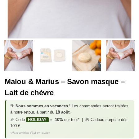
Malou & Marius – Savon masque –
Lait de chèvre
🌴
Nous sommes en vacances !
Les commandes seront traitées
à notre retour, à partir du
18 août
.
🎉 Code
HOLIDAY
=
-10%
sur tout* | 🎁 Cadeau surprise dès
100 €
*Hors articles déjà en outlet