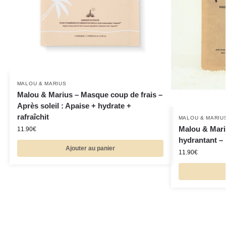
MALOU & MARIUS
Malou & Marius – Masque coup de frais –
Après soleil : Apaise + hydrate +
rafraîchit
MALOU & MARIU
Malou & Mari
11.90
€
hydrantant – 
Ajouter au panier
11.90
€