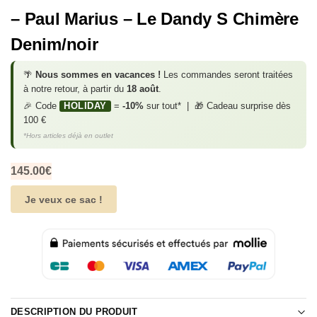
– Paul Marius – Le Dandy S Chimère
Denim/noir
🌴
Nous sommes en vacances !
Les commandes seront traitées
à notre retour, à partir du
18 août
.
🎉 Code
HOLIDAY
=
-10%
sur tout* | 🎁 Cadeau surprise dès
100 €
*Hors articles déjà en outlet
145.00
€
Je veux ce sac !
DESCRIPTION DU PRODUIT