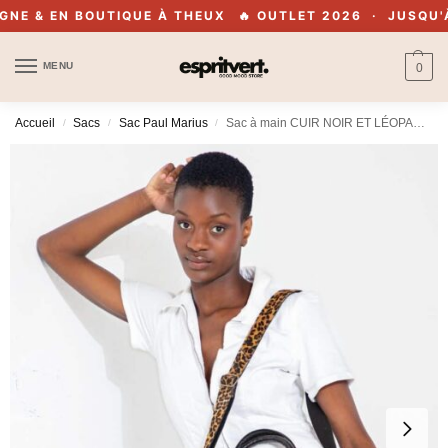
E & EN BOUTIQUE À THEUX
🔥 OUTLET 2026 · JUSQU'À -
MENU
0
Accueil
Sacs
Sac Paul Marius
Sac à main CUIR NOIR ET LÉOPARD – Paul Marius – Le Dandy S Chimère Denim/noir
/
/
/