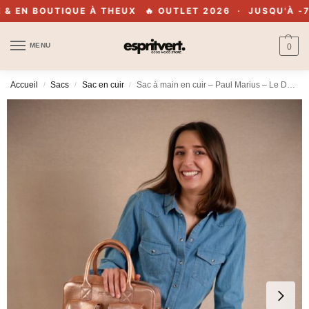
EN BOUTIQUE À THEUX
🔥 OUTLET 2026 · JUSQU'À -70% 
MENU
0
Accueil
Sacs
Sac en cuir
Sac à main en cuir – Paul Marius – Le Dandy S – Or rose
/
/
/