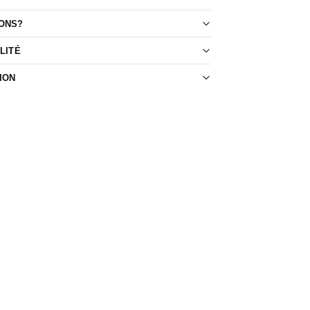
ONS?
LITÉ
ION