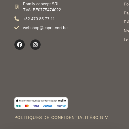
Family concept SRL
Po
TVA: BE0775474022
Pa
+32 470 85 77 11
F.
webshop@esprit-vert.be
No
Le
POLITIQUES DE CONFIDENTIALITÉS
C.G.V.