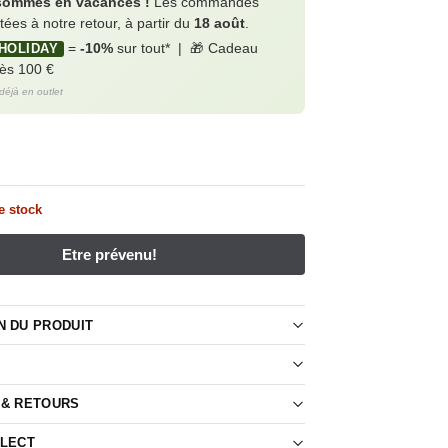
sommes en vacances !
Les commandes
itées à notre retour, à partir du
18 août
.
=
-10%
sur tout* | 🎁 Cadeau
HOLIDAY
dès 100 €
 déjà en outlet
e stock
N DU PRODUIT
 & RETOURS
LLECT