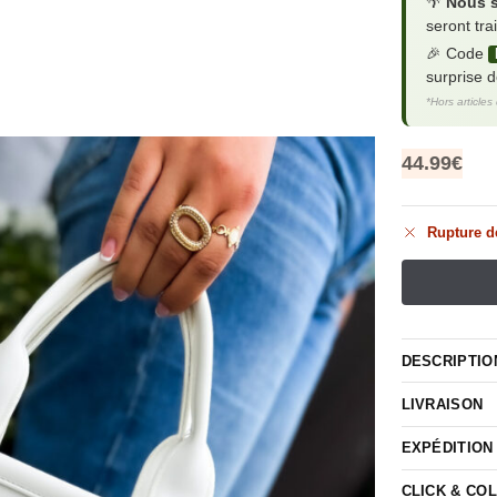
🌴
Nous 
seront tra
🎉 Code
surprise 
*Hors articles
44.99
€
Rupture d
DESCRIPTIO
LIVRAISON
EXPÉDITION
CLICK & CO