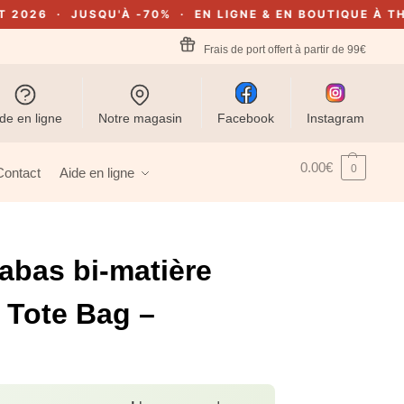
· JUSQU'À -70% · EN LIGNE & EN BOUTIQUE À THEUX
🔥
Frais de port offert à partir de 99€
de en ligne
Notre magasin
Facebook
Instagram
0.00
€
0
Contact
Aide en ligne
abas bi-matière
 Tote Bag –