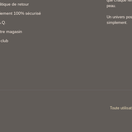
que chaque fem
litique de retour
peau.
iement 100% sécurisé
Un univers posi
A.Q.
simplement.
tre magasin
 club
Toute utilisa