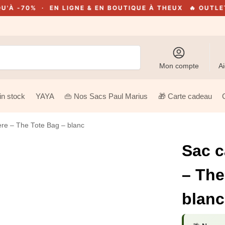
% · EN LIGNE & EN BOUTIQUE À THEUX
🔥 OUTLET 2026 
Recherche
Mon compte
Ai
in stock
YAYA
👜 Nos Sacs Paul Marius
🎁 Carte cadeau
ère – The Tote Bag – blanc
Sac c
– The
blanc