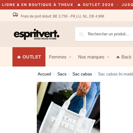
& EN BOUTIQUE À THEUX
🔥 OUTLET 2026 · JUSQU'À -70
Frais de port réduit: BE 3,75€ - FR,LU, NL, DE 4,99€
🔥 OUTLET
Femmes
Nos marques
🔥 Back 
Accueil
Sacs
Sac cabas
Sac cabas bi-mati
/
/
/