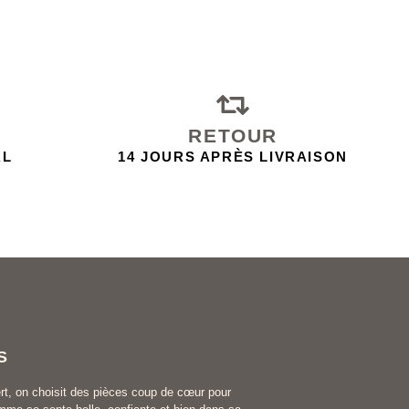
RETOUR
AL
14 JOURS APRÈS LIVRAISON
S
rt, on choisit des pièces coup de cœur pour