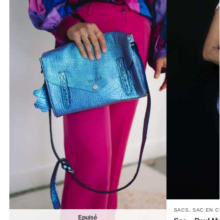
SACS
,
SAC EN C
Epuisé