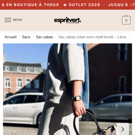
EN BOUTIQUE À THEUX
🔥 OUTLET 2026 · JUSQU'À -70% 
MENU
0
Accueil
Sacs
Sac cabas
Sac cabas coton avec motif brodé – Léna – noir
/
/
/