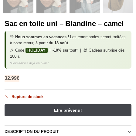
Sac en toile uni – Blandine – camel
🌴
Nous sommes en vacances !
Les commandes seront traitées
à notre retour, à partir du
18 août
.
🎉 Code
HOLIDAY
=
-10%
sur tout* | 🎁 Cadeau surprise dès
100 €
*Hors articles déjà en outlet
32.99
€
Rupture de stock
DESCRIPTION DU PRODUIT