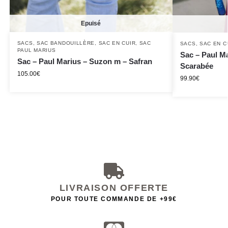
Epuisé
SACS
,
SAC BANDOUILLÈRE
,
SAC EN CUIR
,
SAC
SACS
,
SAC EN C
PAUL MARIUS
Sac – Paul Ma
Sac – Paul Marius – Suzon m – Safran
Scarabée
105.00
€
99.90
€
LIVRAISON OFFERTE
POUR TOUTE COMMANDE DE +99€