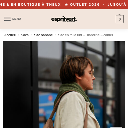
& EN BOUTIQUE À THEUX
🔥 OUTLET 2026 · JUSQU'À -70
MENU
0
Accueil
Sacs
Sac banane
Sac en toile uni – Blandine – camel
/
/
/