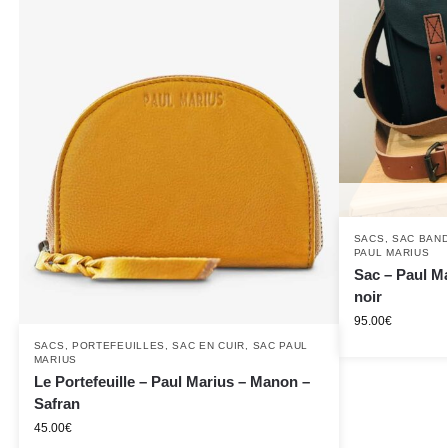
SACS
,
SAC BAN
PAUL MARIUS
Sac – Paul Ma
noir
95.00
€
SACS
,
PORTEFEUILLES
,
SAC EN CUIR
,
SAC PAUL
MARIUS
Le Portefeuille – Paul Marius – Manon –
Safran
45.00
€