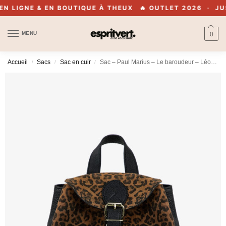
LIGNE & EN BOUTIQUE À THEUX
🔥 OUTLET 2026 · JUSQU
MENU
0
Accueil
Sacs
Sac en cuir
Sac – Paul Marius – Le baroudeur – Léopard noir
/
/
/