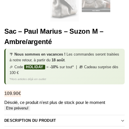
Sac – Paul Marius – Suzon M –
Ambre/argenté
🌴
Nous sommes en vacances !
Les commandes seront traitées
à notre retour, à partir du
18 août
.
🎉 Code
HOLIDAY
=
-10%
sur tout* | 🎁 Cadeau surprise dès
100 €
*Hors articles déjà en outlet
109.90
€
Désolé, ce produit n'est plus de stock pour le moment
Etre prévenu!
DESCRIPTION DU PRODUIT