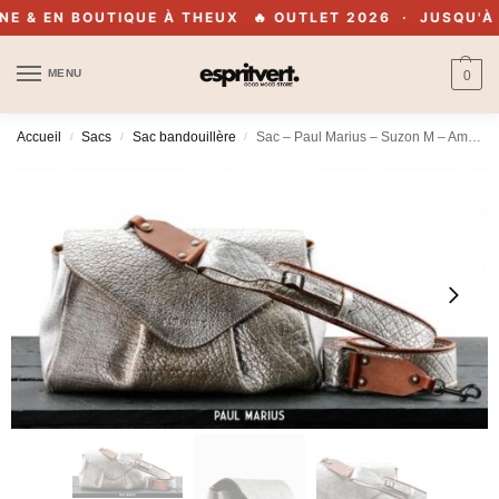
 & EN BOUTIQUE À THEUX
🔥 OUTLET 2026 · JUSQU'À -7
MENU
0
Accueil
Sacs
Sac bandouillère
Sac – Paul Marius – Suzon M – Ambre/argenté
/
/
/