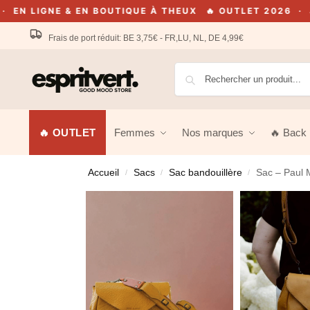
E & EN BOUTIQUE À THEUX
🔥 OUTLET 2026 · JUSQU'À -
Frais de port réduit: BE 3,75€ - FR,LU, NL, DE 4,99€
🔥 OUTLET
Femmes
Nos marques
🔥 Back 
Accueil
Sacs
Sac bandouillère
Sac – Paul 
/
/
/