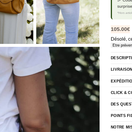
🎉 Cod
surpris
*Hors artic
105.00
€
Désolé, ce
Etre préve
DESCRIPT
LIVRAISO
EXPÉDITI
CLICK & 
DES QUES
POINTS FI
NOTRE MI