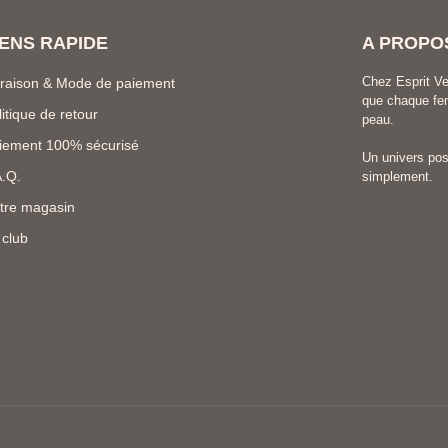
IENS RAPIDE
A PROPO
Chez Esprit Ve
vraison & Mode de paiement
que chaque fem
litique de retour
peau.
iement 100% sécurisé
Un univers posi
A.Q.
simplement.
tre magasin
 club