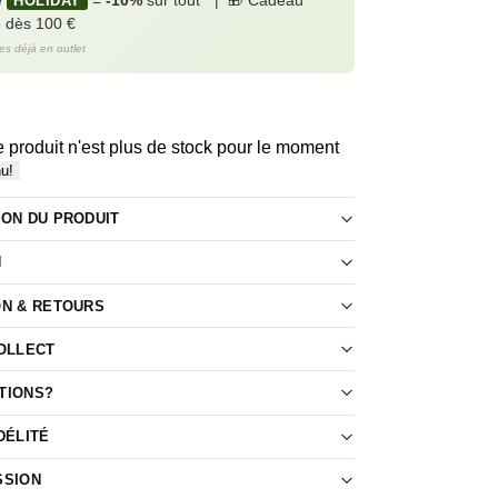
e
=
-10%
sur tout* | 🎁 Cadeau
HOLIDAY
e dès 100 €
les déjà en outlet
 produit n'est plus de stock pour le moment
nu!
ION DU PRODUIT
N
ON & RETOURS
COLLECT
TIONS?
DÉLITÉ
SSION