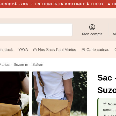
70% · EN LIGNE & EN BOUTIQUE À THEUX
🔥 OUTLET 202
Recherche
Mon compte
Ai
in stock
YAYA
👜 Nos Sacs Paul Marius
🎁 Carte cadeau
Marius – Suzon m – Safran
Sac 
Suzo
🌴
Nous
seront t