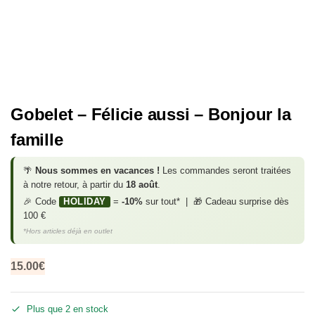
Gobelet – Félicie aussi – Bonjour la
famille
🌴
Nous sommes en vacances !
Les commandes seront traitées
à notre retour, à partir du
18 août
.
🎉 Code
HOLIDAY
=
-10%
sur tout* | 🎁 Cadeau surprise dès
100 €
*Hors articles déjà en outlet
15.00
€
Plus que 2 en stock