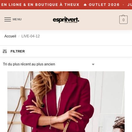
IGNE & EN BOUTIQUE À THEUX
🔥 OUTLET 2026 · JUSQU
MENU
0
Accueil
LIVE-04-12
/
FILTRER