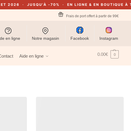
026 · JUSQU'À -70% · EN LIGNE & EN BOUTIQUE À THEU
Frais de port offert à partir de 99€
de en ligne
Notre magasin
Facebook
Instagram
0.00
€
0
Contact
Aide en ligne