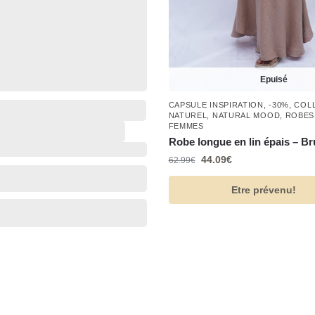
Epuisé
,
,
,
CAPSULE INSPIRATION
,
-30%
,
COLL
,
NATUREL
,
NATURAL MOOD
,
ROBES
FEMMES
Robe longue en lin épais – B
44.09
€
62.99
€
Etre prévenu!