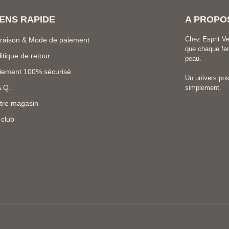
IENS RAPIDE
A PROPO
Chez Esprit Ve
vraison & Mode de paiement
que chaque fem
litique de retour
peau.
iement 100% sécurisé
Un univers posi
A.Q.
simplement.
tre magasin
 club