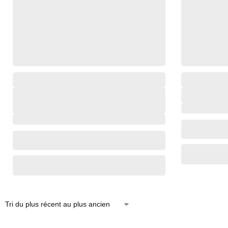
,
,
,
,