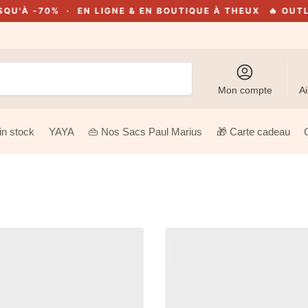
 -70% · EN LIGNE & EN BOUTIQUE À THEUX
🔥 OUTLET 2
Recherche
Mon compte
Ai
in stock
YAYA
👜 Nos Sacs Paul Marius
🎁 Carte cadeau