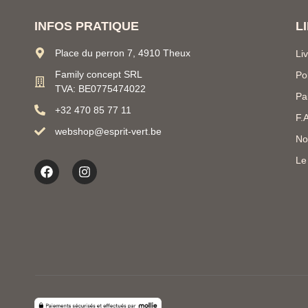
INFOS PRATIQUE
L
Place du perron 7, 4910 Theux
Li
Family concept SRL
Po
TVA: BE0775474022
Pa
+32 470 85 77 11
F.
webshop@esprit-vert.be
No
Le