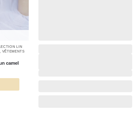
ECTION LIN
,
,
,
,
VÊTEMENTS
,
run camel