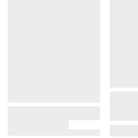
,
,
,
,
,