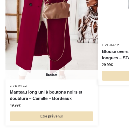
LIVE-04-12
Blouse oversi
longues – ST
29.99
€
Epuisé
LIVE-04-12
Manteau long uni à boutons noirs et
doublure – Camille – Bordeaux
49.99
€
Etre prévenu!