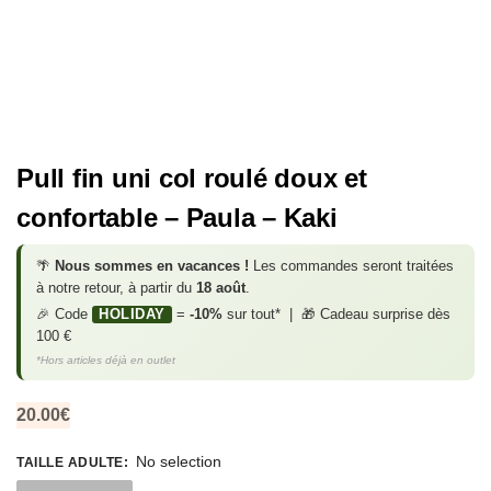
Pull fin uni col roulé doux et
confortable – Paula – Kaki
🌴
Nous sommes en vacances !
Les commandes seront traitées
à notre retour, à partir du
18 août
.
🎉 Code
HOLIDAY
=
-10%
sur tout* | 🎁 Cadeau surprise dès
100 €
*Hors articles déjà en outlet
20.00
€
No selection
TAILLE ADULTE
: