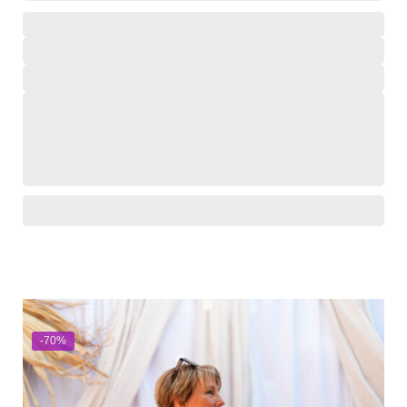
,
,
,
,
-70%