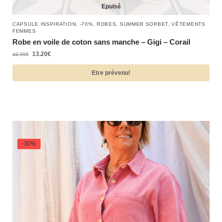
Epuisé
CAPSULE INSPIRATION
,
-70%
,
ROBES
,
SUMMER SORBET
,
VÊTEMENTS
FEMMES
Robe en voile de coton sans manche – Gigi – Corail
13.20
€
43.99
€
Etre prévenu!
-30%