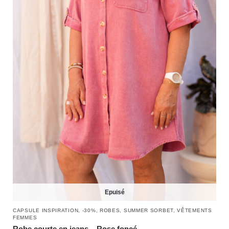
Epuisé
CAPSULE INSPIRATION
,
-30%
,
ROBES
,
SUMMER SORBET
,
VÊTEMENTS
FEMMES
Robe courte en jeans – Rose foncé