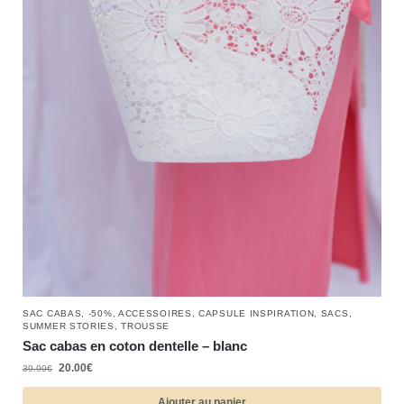
SAC CABAS
,
-50%
,
ACCESSOIRES
,
CAPSULE INSPIRATION
,
SACS
,
SUMMER STORIES
,
TROUSSE
Sac cabas en coton dentelle – blanc
20.00
€
39.99
€
Ajouter au panier