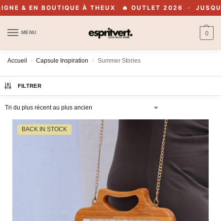
EN BOUTIQUE À THEUX
🔥 OUTLET 2026 · JUSQU'À -70% 
MENU
0
Accueil
Capsule Inspiration
Summer Stories
/
/
FILTRER
BACK IN STOCK