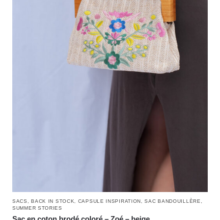
SACS
,
BACK IN STOCK
,
CAPSULE INSPIRATION
,
SAC BANDOUILLÈRE
,
SUMMER STORIES
Sac en coton brodé coloré – Zoé – beige