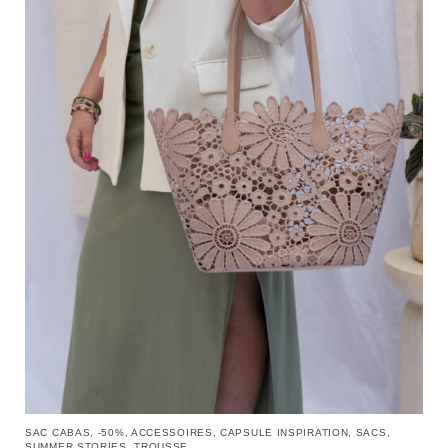
SAC CABAS
,
-50%
,
ACCESSOIRES
,
CAPSULE INSPIRATION
,
SACS
,
SUMMER STORIES
,
TROUSSE