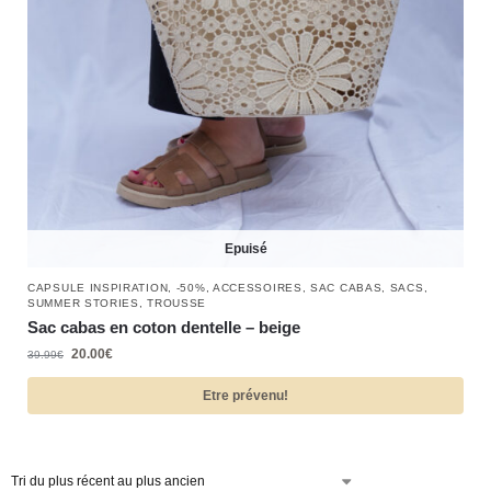
Epuisé
CAPSULE INSPIRATION
,
-50%
,
ACCESSOIRES
,
SAC CABAS
,
SACS
,
SUMMER STORIES
,
TROUSSE
Sac cabas en coton dentelle – beige
20.00
€
39.99
€
Etre prévenu!