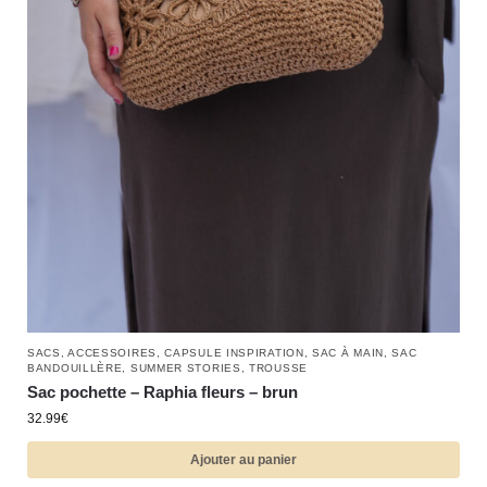
SACS
,
ACCESSOIRES
,
CAPSULE INSPIRATION
,
SAC À MAIN
,
SAC
BANDOUILLÈRE
,
SUMMER STORIES
,
TROUSSE
Sac pochette – Raphia fleurs – brun
32.99
€
Ajouter au panier